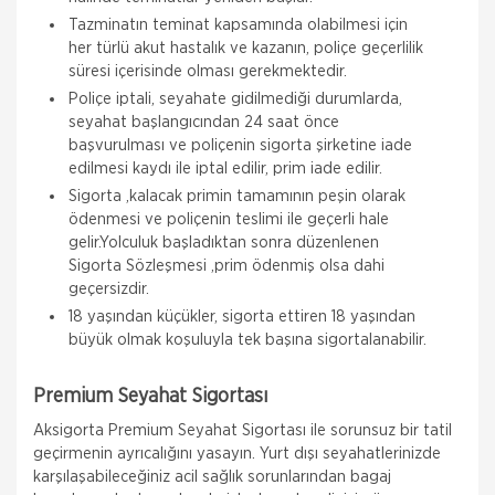
Tazminatın teminat kapsamında olabilmesi için
her türlü akut hastalık ve kazanın, poliçe geçerlilik
süresi içerisinde olması gerekmektedir.
Poliçe iptali, seyahate gidilmediği durumlarda,
seyahat başlangıcından 24 saat önce
başvurulması ve poliçenin sigorta şirketine iade
edilmesi kaydı ile iptal edilir, prim iade edilir.
Sigorta ,kalacak primin tamamının peşin olarak
ödenmesi ve poliçenin teslimi ile geçerli hale
gelir.Yolculuk başladıktan sonra düzenlenen
Sigorta Sözleşmesi ,prim ödenmiş olsa dahi
geçersizdir.
18 yaşından küçükler, sigorta ettiren 18 yaşından
büyük olmak koşuluyla tek başına sigortalanabilir.
Aksigorta
Premium Seyahat Sigortası
Zorunlu Deprem Sigortası
Aksigorta Premium Seyahat Sigortası ile sorunsuz bir tatil
Zorunlu Deprem Sigortası depremin, deprem
geçirmenin ayrıcalığını yasayın. Yurt dışı seyahatlerinizde
sonucu yangın, infilak, tsunami ve yer kaymasının
sigortalı binalarda neden olacağı hasarlara karşı
karşılaşabileceğiniz acil sağlık sorunlarından bagaj