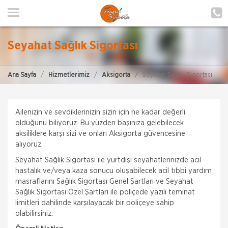
ANA SAYFA
HAKKIMIZDA
Seyahat Sağlık Sigortası
HİZMETLERİMİZ
Ana Sayfa
Hizmetlerimiz
Aksigorta
Seyahat Sağlık Sigortası
POLIÇE HATIRLAT
İLETIŞIM
Ailenizin ve sevdiklerinizin sizin için ne kadar değerli
ŞUBELERIMIZ
olduğunu biliyoruz. Bu yüzden başınıza gelebilecek
aksiliklere karşı sizi ve onları Aksigorta güvencesine
alıyoruz.
ŞUBE BAŞVURUSU
Seyahat Sağlık Sigortası ile yurtdışı seyahatlerinizde acil
hastalık ve/veya kaza sonucu oluşabilecek acil tıbbi yardım
MÜŞTERI GIRIŞI
masraflarını Sağlık Sigortası Genel Şartları ve Seyahat
Sağlık Sigortası Özel Şartları ile poliçede yazılı teminat
limitleri dahilinde karşılayacak bir poliçeye sahip
TEKLİF AL
olabilirsiniz.