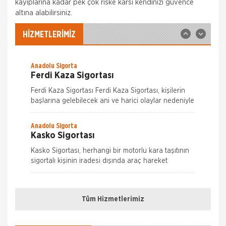
güvence sağlar. Teminatı Doğal Afetler
kayıplarına kadar pek çok riske karsı kendinizi güvence
Aksigorta
altına alabilirsiniz.
İş Yeri Sigortası
İş yeri Paket Sigortası siz iş yeri sahipleri
HİZMETLERİMİZ
düşünülerek mümkün olan tüm riskleri en ekonomik
şekilde kapsayabilmek için hazırlanmış bir sigorta
paketidi
Anadolu Sigorta
Ferdi Kaza Sigortası
Ferdi Kaza Sigortası Ferdi Kaza Sigortası, kişilerin
başlarına gelebilecek ani ve harici olaylar nedeniyle
uğrayabilecekleri bedensel zararları teminat altına
alır. Kaza sonucu öl&
Anadolu Sigorta
Kasko Sigortası
Kasko Sigortası, herhangi bir motorlu kara taşıtının
sigortalı kişinin iradesi dışında araç hareket
halindeyken ya da dururken hasara uğraması,
Nakliye Hasarı İçin Gerekli Bilgiler
çalınması, yanması ve kaza
Anadolu Sigorta
Konut Sigortası
Tüm Hizmetlerimiz
ONLİNE Dask Prim Hesaplama
Konut Sigortası, evinizi ve eşyalarınızı depremden
yangına, hırsızlıktan su baskınına bir çok riske karşı
Trafik Hasarı için Gerekli Bilgiler