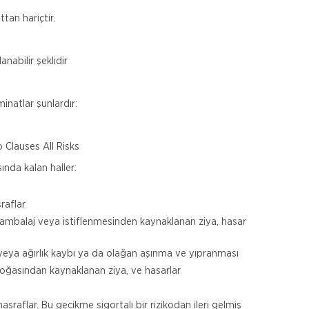
tan hariçtir.
nabilir şeklidir
minatlar şunlardır:
 Clauses All Risks
nda kalan haller:
raflar
ambalaj veya istiflenmesinden kaynaklanan ziya, hasar
veya ağırlık kaybı ya da olağan aşınma ve yıpranması
 doğasından kaynaklanan ziya, ve hasarlar
raflar. Bu gecikme sigortalı bir rizikodan ileri gelmiş