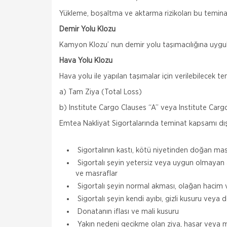
Yükleme, boşaltma ve aktarma rizikoları bu teminat
Demir Yolu Klozu
Kamyon Klozu’ nun demir yolu taşımacılığına uygula
Hava Yolu Klozu
Hava yolu ile yapılan taşımalar için verilebilecek te
a) Tam Ziya (Total Loss)
b) Institute Cargo Clauses “A” veya Institute Cargo
Emtea Nakliyat Sigortalarında teminat kapsamı dışı
Sigortalının kastı, kötü niyetinden doğan mas
Sigortalı şeyin yetersiz veya uygun olmayan 
ve masraflar
Sigortalı şeyin normal akması, olağan hacim 
Sigortalı şeyin kendi ayıbı, gizli kusuru veya
Donatanın iflası ve mali kusuru
Yakın nedeni gecikme olan ziya, hasar veya mas