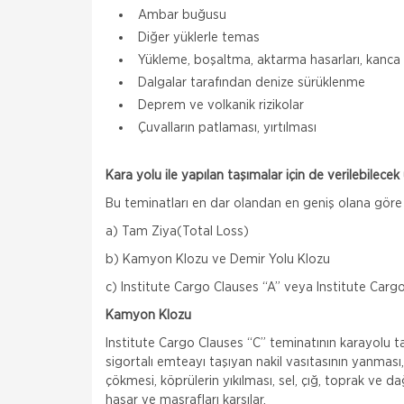
Ambar buğusu
Diğer yüklerle temas
Yükleme, boşaltma, aktarma hasarları, kanca 
Dalgalar tarafından denize sürüklenme
Deprem ve volkanik rizikolar
Çuvalların patlaması, yırtılması
Kara yolu ile yapılan taşımalar için de verilebilece
Bu teminatları en dar olandan en geniş olana göre şö
a) Tam Ziya(Total Loss)
b) Kamyon Klozu ve Demir Yolu Klozu
c) Institute Cargo Clauses “A” veya Institute Cargo
Kamyon Klozu
Institute Cargo Clauses “C” teminatının karayolu t
sigortalı emteayı taşıyan nakil vasıtasının yanması, d
çökmesi, köprülerin yıkılması, sel, çığ, toprak ve d
hasar ve masrafları karşılar.