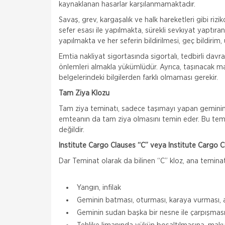
kaynaklanan hasarlar karşılanmamaktadır.
Savaş, grev, kargaşalık ve halk hareketleri gibi rizi
sefer esası ile yapılmakta, sürekli sevkıyat yaptıran
yapılmakta ve her seferin bildirilmesi, geç bildirim
Emtia nakliyat sigortasında sigortalı, tedbirli dav
önlemleri almakla yükümlüdür. Ayrıca, taşınacak malla
belgelerindeki bilgilerden farklı olmaması gerekir.
Tam Ziya Klozu
Tam ziya teminatı, sadece taşımayı yapan gemini
emteanın da tam ziya olmasını temin eder. Bu temi
değildir.
Institute Cargo Clauses “C” veya Institute Cargo Cl
Dar Teminat olarak da bilinen “C” kloz, ana teminat 
Yangın, infilak
Geminin batması, oturması, karaya vurması, 
Geminin sudan başka bir nesne ile çarpışması