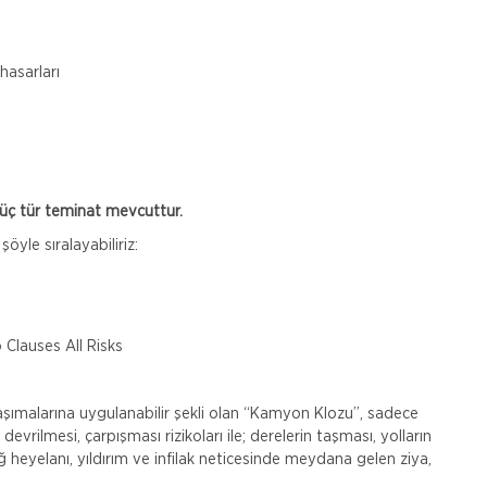
hasarları
k üç tür teminat mevcuttur.
yle sıralayabiliriz:
 Clauses All Risks
aşımalarına uygulanabilir şekli olan “Kamyon Klozu”, sadece
evrilmesi, çarpışması rizikoları ile; derelerin taşması, yolların
ağ heyelanı, yıldırım ve infilak neticesinde meydana gelen ziya,