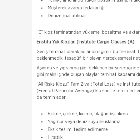
Tehlike limanında yükün boşaltılmasına, makul
Müşterek avarya fedakarlığı
Denize mal atılması
“C” kloz teminatından yükleme, boşaltma ve aktarma 
Enstitü Yük Klozları (Institute Cargo Clauses (A)
Geniş teminat olarak adlandırdığımız bu teminat, t
beklenmedik, tesadüfi bir olayın gerçekleşmesi neti
Aşınma ve yıpranma gibi beklenen bir süreç içinde ol
gibi malın içinde oluşan olaylar teminat kapsamı dı
“All Risks Klozu” Tam Ziya (Total Loss) ve Institut
(Free of Particular Average) klozları ile temin edile
da temin eder:
Ezilme, çizilme, kırılma, olağandışı akma
Yağmur veya deniz suyu ile ıslanma
Eksik teslim, teslim edilmeme
Hırsızlık