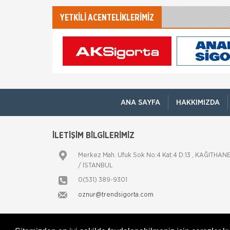
YETKİLİ ACENTELİKLERİMİZ
ANA SAYFA
HAKKIMIZDA
İLETİŞİM BİLGİLERİMİZ
Merkez Mah. Ufuk Sok No:4 Kat:4 D:13 , KAĞITHAN
/ İSTANBUL
0(531) 389-9301
oznur@trendsigorta.com