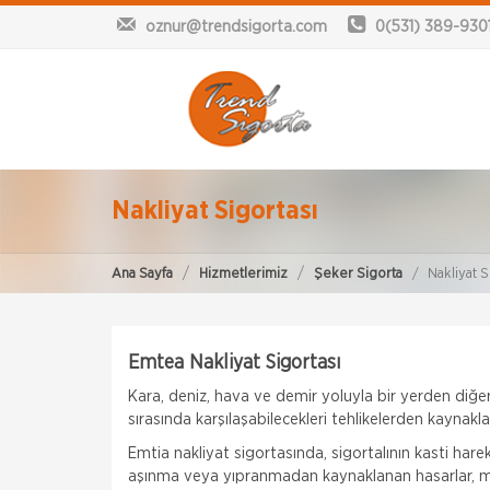
oznur@trendsigorta.com
0(531) 389-930
Nakliyat Sigortası
Ana Sayfa
Hizmetlerimiz
Şeker Sigorta
Nakliyat S
Emtea Nakliyat Sigortası
Kara, deniz, hava ve demir yoluyla bir yerden diğer
sırasında karşılaşabilecekleri tehlikelerden kaynak
Emtia nakliyat sigortasında, sigortalının kasti har
aşınma veya yıpranmadan kaynaklanan hasarlar, ma