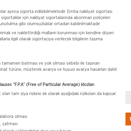
kolar ayrıca sigorta edilebilmektedir. Emtia nakliyat sigortası
 sigortalılar için nakliyat sigortalarında abonman poliçeleri
, unutulma gibi olumsuzluklar ortadan kaldırılmaktadır.
ranmak ve naklettirdiği malların korunması için kendine düşen
rla ilgili olarak sigortacıya verilecek bilgilerin taşıma
n tamamen batması ve yok olması sebebi ile taşınan
nat türüne, müşterek avarya ve hususi avarya hasarları dahil
auses “F.P.A” (Free of Particular Average) klozları
olan tam ziya riskine ek olarak aşağıdaki rizikoları da kapsar:
alabora olması
, çatması