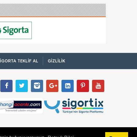
kapsamındaki
İş Yeri Sigortası
İşyeri Paket Sigortası ile işyeri binanızı,
muhteviyatınızı (demirbaş, makine-tesisat,
emtea vb.) ve camlarınızı, paket olarak
biraraya getirilmiş otomatik teminatlar çerçe
Mapfre Sigorta
Ferdi Kaza Sigortası
Hayatta her zaman herşey olabilir; maalesef
görünmez kazalar ve beklenmedik durumlar
IGORTA TEKLIF AL
GIZLILIK
hayatın gerçekleri… Peki hayatın bu zorlu
anlarında, en azından işin maddi boyutu
Mapfre Sigorta
Kasko Sigortası
KaskoJet Nedir? Canınız gibi sevdiğiniz
otomobilinizi(*) aşağıda belirtilen risklere karşı
genişletilmiş kasko teminatları ile sigorta
güvencesi altına alan, hasar onarımlarını
Mapfre Sigorta
Konut Sigortası
Eviniz kendinizi güvende hissettiğiniz,
sevdiklerinizle bir arada olduğunuz yaşam
alanınız; aynı zamanda geleceğiniz için çok