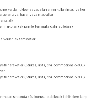
e ya da nükleer savaş silahlarının kullanılması ve her
a gelen ziya, hasar veya masraflar
rişsizlik
i rizikoları (ek primle teminata dahil edilebilir)
a verilen ek teminatlar:
niyetli hareketler (Strikes, riots, civil commotions-SRCC)
lar:
niyetli hareketler (Strikes, riots, civil commotions-SRCC)
nmaları sırasında söz konusu olabilecek tehlikelere karşı