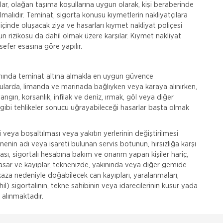
lar, olağan taşıma koşullarına uygun olarak, kişi beraberinde
lmalıdır. Teminat, sigorta konusu kıymetlerin nakliyatçılara
içinde oluşacak ziya ve hasarları kıymet nakliyat poliçesi
un rizikosu da dahil olmak üzere karşılar. Kıymet nakliyat
efer esasına göre yapılır.
psamında teminat altına almakla en uygun güvence
 sularda, limanda ve marinada bağlıyken veya karaya alınırken,
ngın, korsanlık, infilak ve deniz, ırmak, göl veya diğer
ım gibi tehlikeler sonucu uğrayabileceği hasarlar başta olmak
eya boşaltılması veya yakıtın yerlerinin değiştirilmesi
knenin adı veya işareti bulunan servis botunun, hırsızlığa karşı
ı, sigortalı hesabına bakım ve onarım yapan kişiler hariç,
hasar ve kayıplar, teknenizde, yakınında veya diğer gemide
 kaza nedeniyle doğabilecek can kayıpları, yaralanmaları,
il) sigortalının, tekne sahibinin veya idarecilerinin kusur yada
 alınmaktadır.