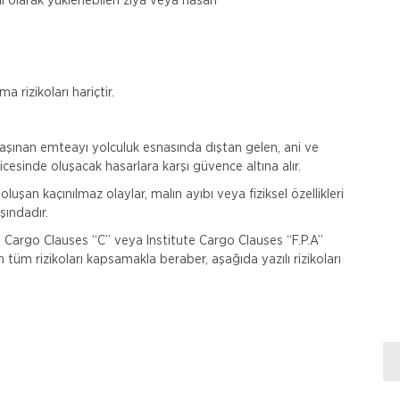
 olarak yüklenebilen ziya veya hasarı
rizikoları hariçtir.
aşınan emteayı yolculuk esnasında dıştan gelen, ani ve
cesinde oluşacak hasarlara karşı güvence altına alır.
uşan kaçınılmaz olaylar, malın ayıbı veya fiziksel özellikleri
şındadır.
e Cargo Clauses “C” veya Institute Cargo Clauses “F.P.A”
n tüm rizikoları kapsamakla beraber, aşağıda yazılı rizikoları