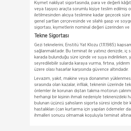
Kıymet nakliyat sigortasında, para ve değerli kâğıt
veya taşıyıcı araçta sorumlu kişiye teslim edilmiş o
iletilmesinden alıcıya teslimine kadar geçecek süre 
genel şartları çerçevesinde ve silahlı gasp ve soyg
sigortası, kıymetlerin nominal değeri üzerinden ve s
Tekne Sigortası
Gezi teknelerini, Enstitü Yat Klozu (1.11.1985) ka
sağlanmaktadır. Bu teminat ile yatınız denizde, iç
karada bulunduğu süre içinde ve suya indirilirken, ya
seyredilebilir sularda karaya vurma, fırtına, yıldır
üzere olası hasarlar karşısında güvence altındadır.
Levazım, yakıt, makine veya donanımın yüklenmesi v
sırasında olan kazalar, infilak, teknenin üzerinde te
önlemler ile korunan dıştan takma motorun çalınmas
herhangi bir kişinin ihmali nedeniyle teknenizdeki 
bulunan üçüncü şahısların sigorta süresi içinde bir
hastalıkları (can kurtarma için yapılan ödemeler dah
ihmalleri sonucu olmamak koşuluyla teminat altına