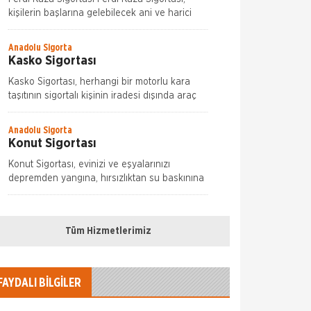
kişilerin başlarına gelebilecek ani ve harici
olaylar nedeniyle uğrayabilecekleri bedensel
zararları teminat altına alır. Kaza sonucu öl&
Anadolu Sigorta
Kasko Sigortası
Kasko Sigortası, herhangi bir motorlu kara
taşıtının sigortalı kişinin iradesi dışında araç
hareket halindeyken ya da dururken hasara
uğraması, çalınması, yanması ve kaza
Anadolu Sigorta
Konut Sigortası
Konut Sigortası, evinizi ve eşyalarınızı
depremden yangına, hırsızlıktan su baskınına
bir çok riske karşı koruma altına alan
sigortalının kendini tam anlamıyla güvende his
Anadolu Sigorta
Sağlık Sigortası
Tüm Hizmetlerimiz
Bireysel Sağlık sigortası sağlık sigortası
çözümlerimiz ile bir kaza veya hastalık
sonucunda ortaya çıkabilecek sağlık
FAYDALI BİLGİLER
giderlerinizi yüzde 100’e kadar g&uu
Anadolu Sigorta
Seyahat Sigortası